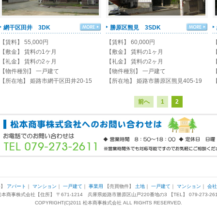
網干区田井 3DK
勝原区熊見 3SDK
【賃料】 55,000円
【賃料】 60,000円
【
【敷金】 賃料の1ケ月
【敷金】 賃料の1ヶ月
【礼金】 賃料の2ヶ月
【礼金】 賃料の2ヶ月
【物件種別】 一戸建て
【物件種別】 一戸建て
【所在地】 姫路市網干区田井20-15
【所在地】 姫路市勝原区熊見405-19
前へ
1
2
件】
アパート
｜
マンション
｜
一戸建て
｜
事業用
【売買物件】
土地
｜
一戸建て
｜
マンション
｜
会社
松本商事株式会社【住所】 〒671-1214 兵庫県姫路市勝原区山戸220番地の3 【TEL】 079-273-261
COPYRIGHT(C)2011 松本商事株式会社 ALL RIGHTS RESERVED.