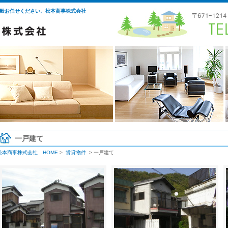
般お任せください。松本商事株式会社
一戸建て
松本商事株式会社 HOME
>
賃貸物件
> 一戸建て
見出しテキスト