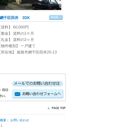
網干区田井 3DK
賃料】 60,000円
【敷金】 賃料の1ケ月
【礼金】 賃料の2ヶ月
【物件種別】 一戸建て
【所在地】 姫路市網干区田井20-13
概要
｜
お問い合わせ
1