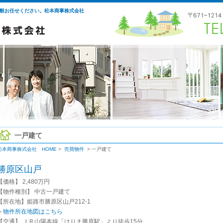
般お任せください。松本商事株式会社
一戸建て
松本商事株式会社 HOME
>
売買物件
> 一戸建て
勝原区山戸
【価格】 2,480万円
【物件種別】 中古一戸建て
【所在地】姫路市勝原区山戸212-1
＞
物件所在地図はこちら
【交通】 ＪＲ山陽本線「はりま勝原駅」より徒歩15分