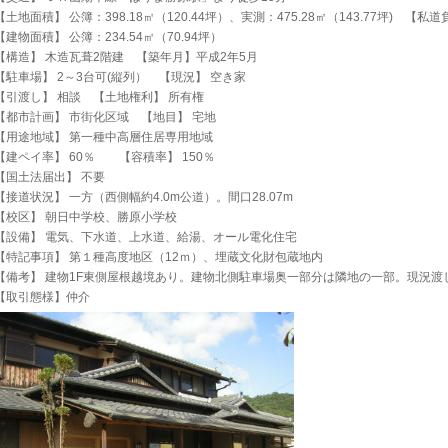
【土地面積】 公簿：398.18㎡（120.44坪）、実測：475.28㎡（143.77坪) 【私
【建物面積】 公簿：234.54㎡（70.94坪）
【構造】 木造瓦葺2階建 【築年月】平成2年5月
【駐車場】 2～3台可(縦列） 【現況】 空き家
【引渡し】 相談 【土地権利】 所有権
【都市計画】 市街化区域 【地目】 宅地
【用途地域】 第一種中高層住居専用地域
【建ペイ率】 60％ 【容積率】 150％
【国土法届出】 不要
【接道状況】 一方（西側幅約4.0m公道）。間口28.07m
【校区】 朝日中学校、勝原小学校
【設備】 電気、下水道、上水道、給湯、オール電化住宅
【特記事項】 第１種高度地区（12ｍ）、埋蔵文化財包蔵地内
【備考】 建物1F東側屋根越境あり。建物北側駐車場奥一部分は隣地の一部。現況渡
【取引態様】仲介