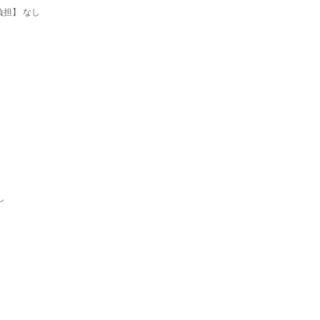
道負担】 なし
し