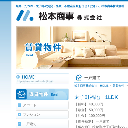
姫路・たつの・太子町の賃貸・売買・不動産全般お任せください。松本商事株式会社
一戸建て
松本商事株式会社 HOME
>
賃貸物件
>
太子町福地 1LDK
【賃料】 40,000円
アパート
【敷金】 50,000円
マンション
【礼金】 100,000円
【物件種別】 一戸建て
一戸建て
【所在地】 揖保郡太子町福地227-