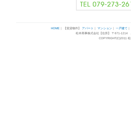
HOME
｜ 【賃貸物件】
アパート
｜
マンション
｜
一戸建て
松本商事株式会社【住所】 〒671-1214 兵
COPYRIGHT(C)2011