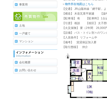
＞
物件所在地図はこちら
事業用
【交通】 JR山陽本線「網干駅」よ
【構造】 木造瓦葺平家建 【築年月
【駐車場】 有 【駐車料】 1台
【引渡】 相談 【校区】 太子
土地
【火災保険】 要（2年間 26,000
【設備】 バス・トイレ別々のワン
一戸建て
【入居条件】 リフォーム中
マンション
【備考】 賃貸保証加入要
【取引態様】 仲介
会社概要
お問い合わせ